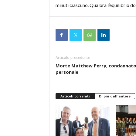
minuti ciascuno. Qualora l’equilibrio do
Articolo precedente
Morte Matthew Perry, condannato 
personale
Articoli correlati
Di più dall'autore