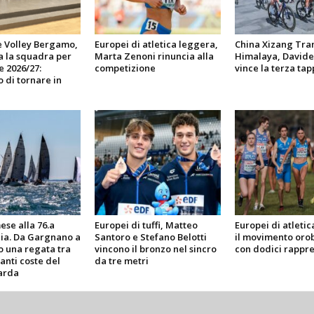
e Volley Bergamo,
Europei di atletica leggera,
China Xizang Tra
a la squadra per
Marta Zenoni rinuncia alla
Himalaya, Davide
e 2026/27:
competizione
vince la terza tap
 di tornare in
ese alla 76.a
Europei di tuffi, Matteo
Europei di atletic
ia. Da Gargnano a
Santoro e Stefano Belotti
il movimento orob
 una regata tra
vincono il bronzo nel sincro
con dodici rappre
nanti coste del
da tre metri
arda