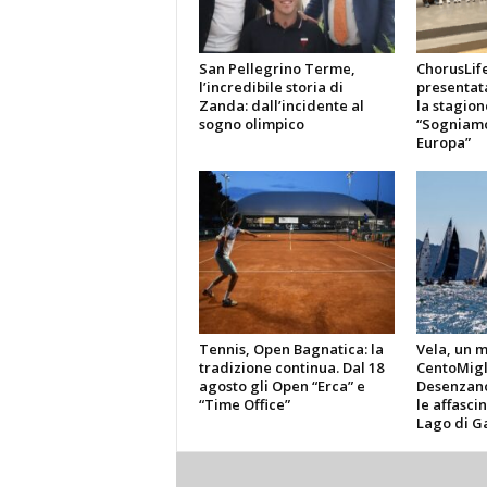
San Pellegrino Terme,
ChorusLif
l’incredibile storia di
presentat
Zanda: dall’incidente al
la stagion
sogno olimpico
“Sogniamo
Europa”
Tennis, Open Bagnatica: la
Vela, un m
tradizione continua. Dal 18
CentoMigl
agosto gli Open “Erca” e
Desenzano
“Time Office”
le affasci
Lago di G