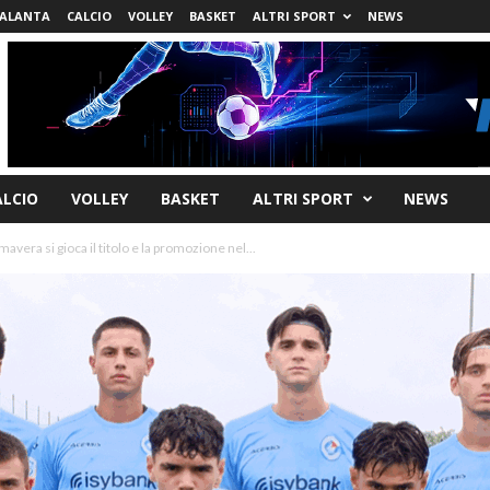
ALANTA
CALCIO
VOLLEY
BASKET
ALTRI SPORT
NEWS
ALCIO
VOLLEY
BASKET
ALTRI SPORT
NEWS
mavera si gioca il titolo e la promozione nel...