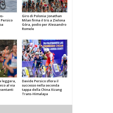
ns-
Giro di Polonia: Jonathan
 Persico
Milan firma il tris a Zielona
pa
Góra, podio per Alessandro
Romele
a leggera,
Davide Persico sfiora il
ico al via
successo nella seconda
sentanti
tappa della China Xizang
Trans-Himalaya