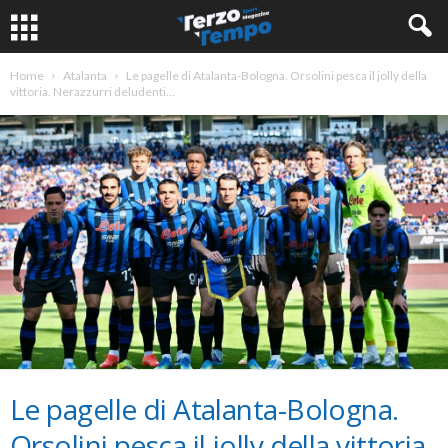
Home
Atalanta
Le pagelle di Atalanta-Bologna. Orsolini pesca il jolly della
vittoria. Nerazzurri deludenti...
Le pagelle di Atalanta-Bologna.
Orsolini pesca il jolly della vittoria.