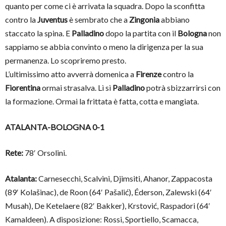
quanto per come ci è arrivata la squadra. Dopo la sconfitta
contro la
Juventus
è sembrato che a
Zingonia
abbiano
staccato la spina. E
Palladino
dopo la partita con il
Bologna
non
sappiamo se abbia convinto o meno la dirigenza per la sua
permanenza. Lo scopriremo presto.
L’ultimissimo atto avverrà domenica a
Firenze
contro la
Fiorentina
ormai strasalva. Lì sì
Palladino
potrà sbizzarrirsi con
la formazione. Ormai la frittata è fatta, cotta e mangiata.
ATALANTA-BOLOGNA 0-1
Rete:
78′ Orsolini.
Atalanta:
Carnesecchi, Scalvini, Djimsiti, Ahanor, Zappacosta
(89′ Kolašinac), de Roon (64′ Pašalić), Éderson, Zalewski (64′
Musah), De Ketelaere (82′ Bakker), Krstović, Raspadori (64′
Kamaldeen). A disposizione: Rossi, Sportiello, Scamacca,