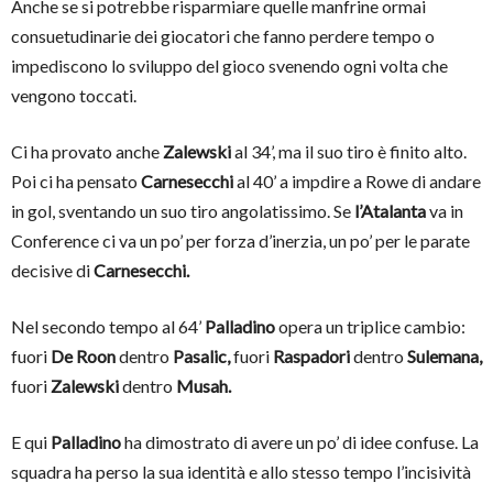
Anche se si potrebbe risparmiare quelle manfrine ormai
consuetudinarie dei giocatori che fanno perdere tempo o
impediscono lo sviluppo del gioco svenendo ogni volta che
vengono toccati.
Ci ha provato anche
Zalewski
al 34’, ma il suo tiro è finito alto.
Poi ci ha pensato
Carnesecchi
al 40’ a impdire a Rowe di andare
in gol, sventando un suo tiro angolatissimo. Se
l’Atalanta
va in
Conference ci va un po’ per forza d’inerzia, un po’ per le parate
decisive di
Carnesecchi.
Nel secondo tempo al 64’
Palladino
opera un triplice cambio:
fuori
De Roon
dentro
Pasalic,
fuori
Raspadori
dentro
Sulemana,
fuori
Zalewski
dentro
Musah.
E qui
Palladino
ha dimostrato di avere un po’ di idee confuse. La
squadra ha perso la sua identità e allo stesso tempo l’incisività