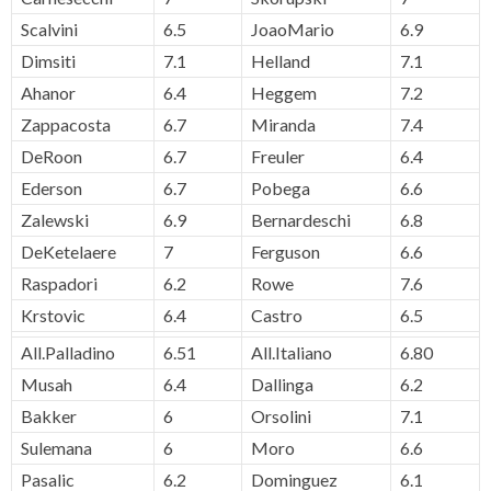
Scalvini
6.5
JoaoMario
6.9
Dimsiti
7.1
Helland
7.1
Ahanor
6.4
Heggem
7.2
Zappacosta
6.7
Miranda
7.4
DeRoon
6.7
Freuler
6.4
Ederson
6.7
Pobega
6.6
Zalewski
6.9
Bernardeschi
6.8
DeKetelaere
7
Ferguson
6.6
Raspadori
6.2
Rowe
7.6
Krstovic
6.4
Castro
6.5
All.Palladino
6.51
All.Italiano
6.80
Musah
6.4
Dallinga
6.2
Bakker
6
Orsolini
7.1
Sulemana
6
Moro
6.6
Pasalic
6.2
Dominguez
6.1