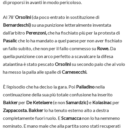
di proporsi in avanti in modo pericoloso.
Al 78’
Orsolini
(da poco entrato in sostituzione di
Bernardeschi)
su una punizione letteralmente inventata
dall’arbitro
Perenzoni,
che ha fischiato più per la protesta di
Pasalic
che lo ha mandato a quel paese per non aver fischiato
un fallo subito, che non per il fallo commesso su
Rowe.
Da
quella punizione con arco perfetto a scavalcare la difesa
atalantina è stato pescato
Orsolini
su secondo palo che al volo
ha messo la palla alle spalle di
Carnesecchi.
È l’episodio che ha deciso la gara. Poi
Palladino
nella
continuazione della sua più totale confusione ha inserito
Bakker
per
De Ketelaere
(e non
Samardzic)
e
Kolasinac
per
Zappacosta. Bakker
lo ha tenuto esterno alto a destra
completamente fuori ruolo. E
Scamacca
non lo ha nemmeno
nominato. E mano male che alla partita sono stati recuperati