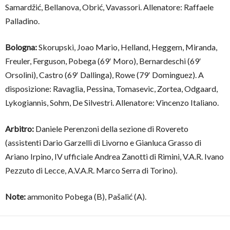
Samardžić, Bellanova, Obrić, Vavassori. Allenatore: Raffaele
Palladino.
Bologna:
Skorupski, Joao Mario, Helland, Heggem, Miranda,
Freuler, Ferguson, Pobega (69′ Moro), Bernardeschi (69′
Orsolini), Castro (69′ Dallinga), Rowe (79′ Dominguez). A
disposizione: Ravaglia, Pessina, Tomasevic, Zortea, Odgaard,
Lykogiannis, Sohm, De Silvestri. Allenatore: Vincenzo Italiano.
Arbitro:
Daniele Perenzoni della sezione di Rovereto
(assistenti Dario Garzelli di Livorno e Gianluca Grasso di
Ariano Irpino, IV ufficiale Andrea Zanotti di Rimini, V.A.R. Ivano
Pezzuto di Lecce, A.V.A.R. Marco Serra di Torino).
Note:
ammonito Pobega (B), Pašalić (A).