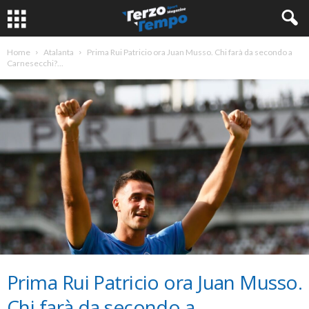
Home
Atalanta
Prima Rui Patricio ora Juan Musso. Chi farà da secondo a
Carnesecchi?...
Prima Rui Patricio ora Juan Musso.
Chi farà da secondo a