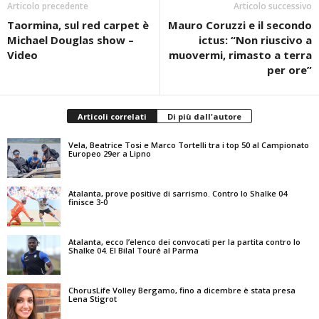
Articolo precedente
Articolo successivo
Taormina, sul red carpet è
Mauro Coruzzi e il secondo
Michael Douglas show –
ictus: “Non riuscivo a
Video
muovermi, rimasto a terra
per ore”
Articoli correlati
Di più dall'autore
Vela, Beatrice Tosi e Marco Tortelli tra i top 50 al Campionato
Europeo 29er a Lipno
Atalanta, prove positive di sarrismo. Contro lo Shalke 04
finisce 3-0
Atalanta, ecco l’elenco dei convocati per la partita contro lo
Shalke 04. El Bilal Touré al Parma
ChorusLife Volley Bergamo, fino a dicembre è stata presa
Lena Stigrot