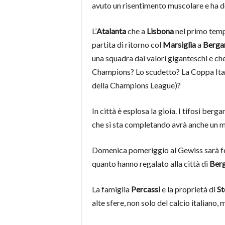
avuto un risentimento muscolare e ha d
L’
Atalanta
che a
Lisbona
nel primo tempo
partita di ritorno col
Marsiglia
a
Berg
una squadra dai valori giganteschi e c
Champions? Lo scudetto? La Coppa Itali
della Champions League)?
In città è esplosa la gioia. I tifosi ber
che si sta completando avrà anche un m
Domenica pomeriggio al Gewiss sarà fe
quanto hanno regalato alla città di
Ber
La famiglia
Percassi
e la proprietà di
St
alte sfere, non solo del calcio italiano,