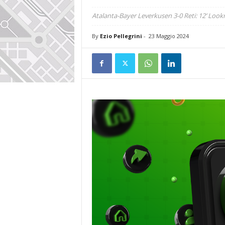
Atalanta-Bayer Leverkusen 3-0 Reti: 12’ Loo
By
Ezio Pellegrini
-
23 Maggio 2024