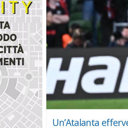
i
n
e
Un’Atalanta efferv