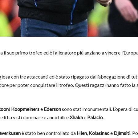
a il suo primo trofeo ed è l’allenatore più anziano a vincere l’Euro
a con tre attaccanti ed è stato ripagato dall’abnegazione di tutti 
ore per poter conquistare il trofeo. Questi ragazzi hanno fatto la s
Roon
)
Koopmeiners
e
Ederson
sono stati monumentali. L’opera di cu
ne li ha visti dominare e annichilire
Xhaka
e
Palacio
.
everkusen
è stato ben controllato da
Hien
,
Kolasinac
e
Djimsiti
. P