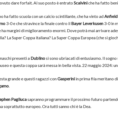
ovuto dare forfait. Al suo posto è entrato
Scalvini
che ha fatto ben
 ha fatto scuola con un calcio scintillante, che ha vinto ad
Anfield
amo
3-0 e che stravince la finale contro il
Bayer Leverkusen
3-0 in m
he ha margini di miglioramento enormi. Dove potrà mai arrivare ade
a? La Super Coppa italiana? La Super Coppa Europea (che si gioche
gamaschi presenti a
Dublino
si sono ubriacati di entusiasmo. Il sogno
useo e questa coppa sarà messa in bella vista. 22 maggio 2024: u
sta grande e questi ragazzi con
Gasperini
in prima fila meritano di
gamo
.
ephen Pagliuca
sapranno programmare il prossimo futuro partendo 
 ma soprattutto europeo. Ora tutti sanno chi è la Dea.