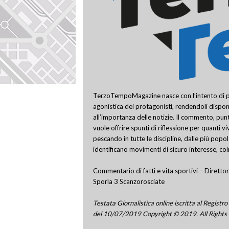
TerzoTempoMagazine nasce con l’intento di pro
agonistica dei protagonisti, rendendoli disponi
all’importanza delle notizie. Il commento, punt
vuole offrire spunti di riflessione per quanti v
pescando in tutte le discipline, dalle più popo
identificano movimenti di sicuro interesse, co
Commentario di fatti e vita sportivi – Direttor
Sporla 3 Scanzorosciate
Testata Giornalistica online iscritta al Regis
del 10/07/2019 Copyright © 2019. All Rights