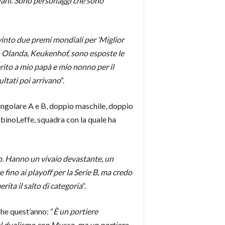
ovani. Sono personaggi che sono
vinto due premi mondiali per ‘Miglior
in Olanda, Keukenhof, sono esposte le
rito a mio papà e mio nonno per il
ultati poi arrivano
“.
singolare A e B, doppio maschile, doppio
lbinoLeffe, squadra con la quale ha
co. Hanno un vivaio devastante, un
ino ai playoff per la Serie B, ma credo
ita il salto di categoria
“.
nche quest’anno: “
È un portiere
uel dualismo con Musso, ma un portiere