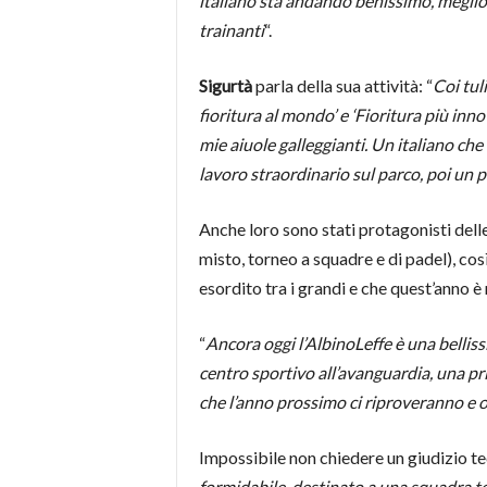
italiano sta andando benissimo, meglio 
trainanti
“.
Sigurtà
parla della sua attività: “
Coi tul
fioritura al mondo’ e ‘Fioritura più in
mie aiuole galleggianti. Un italiano ch
lavoro straordinario sul parco, poi un p
Anche loro sono stati protagonisti dell
misto, torneo a squadre e di padel), co
esordito tra i grandi e che quest’anno è
“
Ancora oggi l’AlbinoLeffe è una bellis
centro sportivo all’avanguardia, una pr
che l’anno prossimo ci riproveranno e o
Impossibile non chiedere un giudizio t
formidabile, destinato a una squadra to