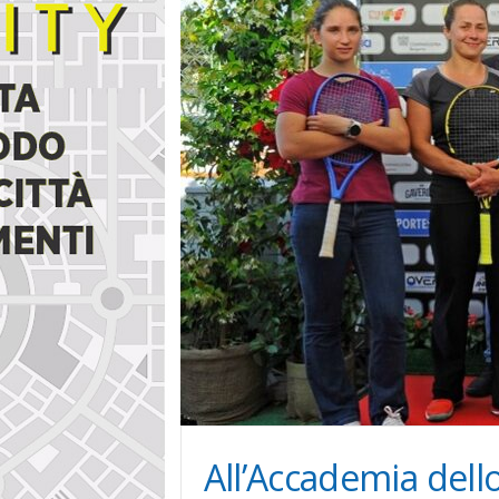
i
n
e
All’Accademia dell