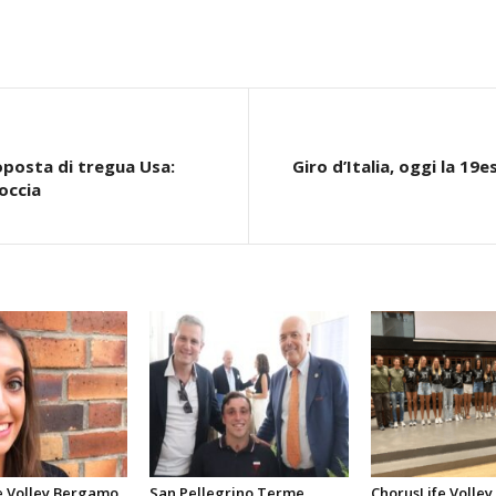
oposta di tregua Usa:
Giro d’Italia, oggi la 19
occia
e Volley Bergamo,
San Pellegrino Terme,
ChorusLife Volle