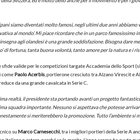
della Svizzera, ed è molto bello anche per il movimento e per i gi
ipani siamo diventati molto famosi, negli ultimi due anni abbiamo 
novativa al mondo’. Mi piace ricordare che in un parco famosissimo 
e insegna agli olandesi è una grande soddisfazione. Bisogna dare me
o’ di fortuna, tanta buona volontà, tanto amore per la natura e i ris
e sfide valide per le competizioni targate Accademia dello Sport (
sì come
Paolo Acerbis
, portierone cresciuto tra Alzano Virescit e A
 reduce da una grande cavalcata in Serie C.
sima realtà, il presidente sta portando avanti un progetto fantasti
ima squadra importante. Nessuno si aspettava che potesse arrivare f
nestamente si meriterebbero la promozione. Tutto l’ambiente si mer
ecnico su
Marco Carnesecchi
, tra i migliori portieri della Serie A a
p italiana o estera, perché se lo merita. L’anno scorso ha avuto q