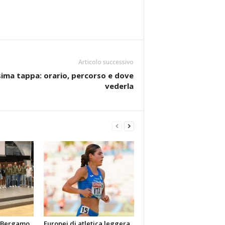
Articolo successivo
esima tappa: orario, percorso e dove
vederla
y Bergamo,
Europei di atletica leggera,