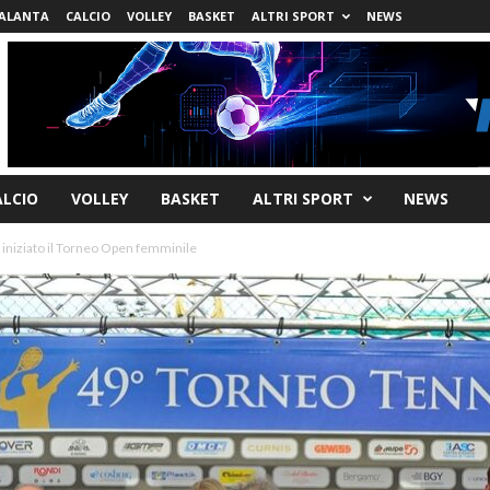
ALANTA
CALCIO
VOLLEY
BASKET
ALTRI SPORT
NEWS
ALCIO
VOLLEY
BASKET
ALTRI SPORT
NEWS
 iniziato il Torneo Open femminile