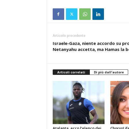
Articolo precedente
Israele-Gaza, niente accordo su pr
Netanyahu accetta, ma Hamas la b
Articoli correlati
Di più dall'autore
Atalanta, ecco l’elenco dei
ChorusLif