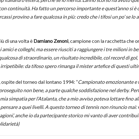
con continuità. Ha fatto un percorso importante e quest’anno si è 
assi provino a fare qualcosa in più: credo che i tifosi un po’ se lo 
iù di una volta è
Damiano Zenoni
, campione con la racchetta che ora
amici e colleghi, ma essere riusciti a raggiungere i tre milioni in b
lcosa di straordinario, un risultato incredibile, col record di gol, 
ripetibile: da tifoso spero rimanga il mister artefice di questi ultim
, ospite del torneo dal lontano 1994: “
Campionato emozionante e fan
 e proseguito non bene, a parte qualche soddisfazione nel derby. Per
ia simpatia per l’Atalanta, che a mio avviso poteva lottare fino all
pensare a quei livelli. A questo torneo di tennis non rinuncio mai:
gioni’, anche io da partecipante storico mi vanto di aver contribui
lidarietà)