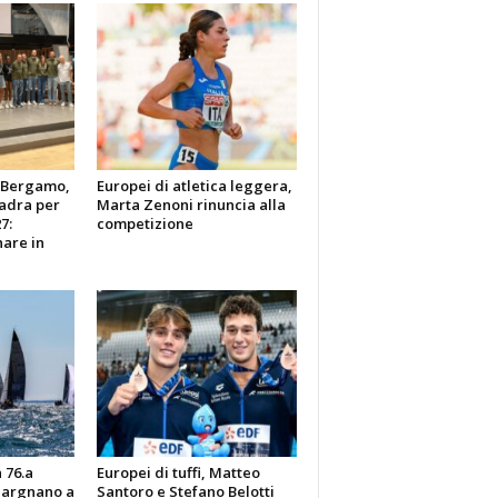
y Bergamo,
Europei di atletica leggera,
uadra per
Marta Zenoni rinuncia alla
7:
competizione
are in
 76.a
Europei di tuffi, Matteo
Gargnano a
Santoro e Stefano Belotti