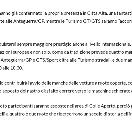
 hanno già confermato la propria presenza in Città Alta, una fantast
ate alle Anteguerra/GP, mentre le Turismo GT/GTS saranno “accom
quistarsi sempre maggiore prestigio anche a livello internazionale
nazioni europee e non solo, come da tradizione prevede quattro man
e Anteguerra/GP e GTS/Sport oltre alle Turismo stradali, e due man
 alle 18.30.
o contribuirà l’avvio delle manche delle vetture a ruote coperte, c
lato apposto del nastro d’asfalto correre verso le macchine schierate 
moto partecipanti saranno esposte nell’area di Colle Aperto, perciò 
lli a quattro e due ruote che ripercorrono un secolo di storia dell’