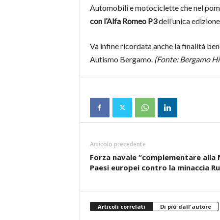
Automobili e motociclette che nel pome
con l’Alfa Romeo P3
dell’unica edizion
Va infine ricordata anche la finalità b
Autismo Bergamo.
(Fonte: Bergamo His
Articolo precedente
Forza navale “complementare alla Na
Paesi europei contro la minaccia Ru
Articoli correlati
Di più dall'autore