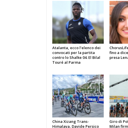
Atalanta, ecco l’elenco dei
ChorusLif
convocati per la partita
fino a dic
contro lo Shalke 04. El Bilal
presa Len
Touré al Parma
China Xizang Trans-
Giro di Po
Himalaya, Davide Persico
Milan firma