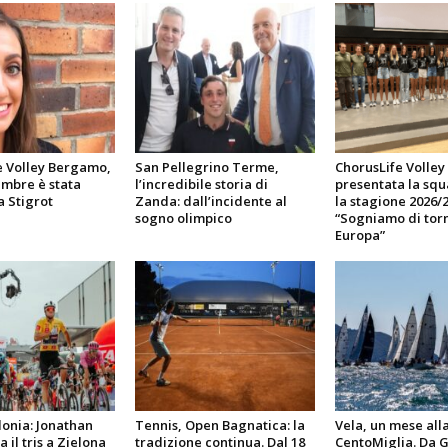
e Volley Bergamo,
San Pellegrino Terme,
ChorusLife Volle
embre è stata
l’incredibile storia di
presentata la sq
a Stigrot
Zanda: dall’incidente al
la stagione 2026/2
sogno olimpico
“Sogniamo di torn
Europa”
lonia: Jonathan
Tennis, Open Bagnatica: la
Vela, un mese alla
 il tris a Zielona
tradizione continua. Dal 18
CentoMiglia. Da 