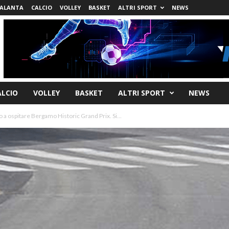
ALANTA
CALCIO
VOLLEY
BASKET
ALTRI SPORT
NEWS
ALCIO
VOLLEY
BASKET
ALTRI SPORT
NEWS
o a ospitare Bergamo Historic Grand Prix. Si...