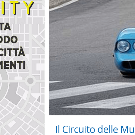
i
n
e
Il Circuito delle 