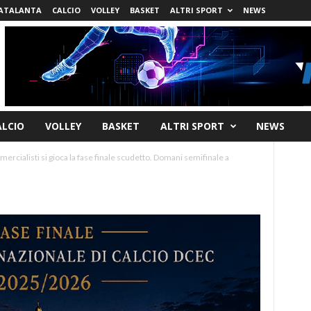
ATALANTA
CALCIO
VOLLEY
BASKET
ALTRI SPORT
NEWS
ALCIO
VOLLEY
BASKET
ALTRI SPORT
NEWS
ercialisti si gioca la fase finale scudetto. Domani semifinale a