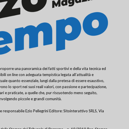
porre una panoramica dei fatti sportivi e della vita tecnica ed
bili on line con adeguata tempistica legata all’attualità e
uale quanto essenziale, lungi dalla pretesa di essere esaustivo,
ivono lo sport nei suoi reali valori, con passione e partecipazione,
lari e praticate, a quelle che, pur riscuotendo meno seguito,
involgendo piccole e grandi comunità.
e responsabile Ezio Pellegrini Editore: Sitointerattivo SRLS, Via
tro della Stampa del Tribunale di Bergamo – n. 10/2019 Reg. Stampa