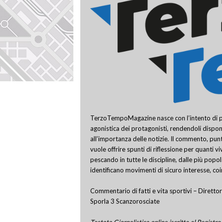
TerzoTempoMagazine nasce con l’intento di pro
agonistica dei protagonisti, rendendoli disponi
all’importanza delle notizie. Il commento, punt
vuole offrire spunti di riflessione per quanti v
pescando in tutte le discipline, dalle più popo
identificano movimenti di sicuro interesse, co
Commentario di fatti e vita sportivi – Direttor
Sporla 3 Scanzorosciate
Testata Giornalistica online iscritta al Regis