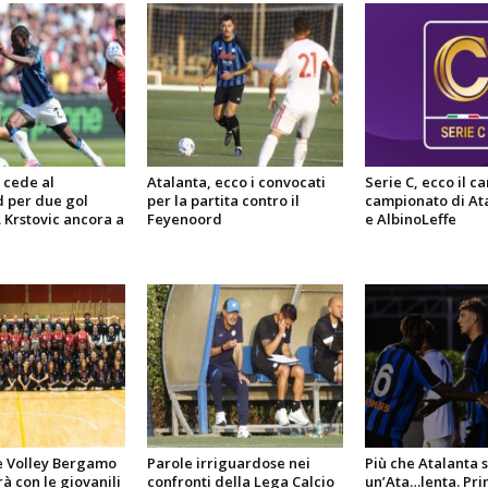
 cede al
Atalanta, ecco i convocati
Serie C, ecco il c
 per due gol
per la partita contro il
campionato di At
. Krstovic ancora a
Feyenoord
e AlbinoLeffe
e Volley Bergamo
Parole irriguardose nei
Più che Atalanta si
à con le giovanili
confronti della Lega Calcio
un’Ata…lenta. Pr