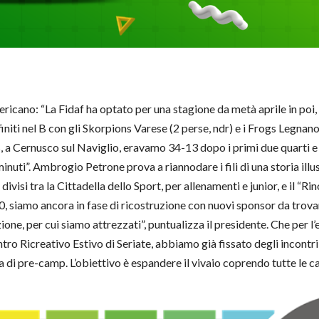
cano: “La Fidaf ha optato per una stagione da metà aprile in poi, 3 
finiti nel B con gli Skorpions Varese (2 perse, ndr) e i Frogs Legnano
a Cernusco sul Naviglio, eravamo 34-13 dopo i primi due quarti e 41-
minuti”. Ambrogio Petrone prova a riannodare i fili di una storia ill
visi tra la Cittadella dello Sport, per allenamenti e junior, e il “Rino
20, siamo ancora in fase di ricostruzione con nuovi sponsor da trovare
one, per cui siamo attrezzati”, puntualizza il presidente. Che per l
ntro Ricreativo Estivo di Seriate, abbiamo già fissato degli incontri 
a di pre-camp. L’obiettivo è espandere il vivaio coprendo tutte le ca