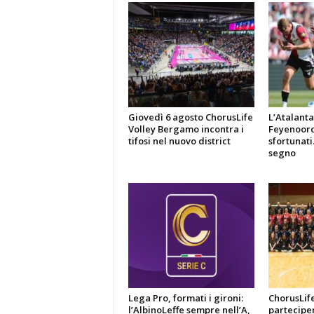
Giovedì 6 agosto ChorusLife
L’Atalanta
Volley Bergamo incontra i
Feyenoord
tifosi nel nuovo district
sfortunati
segno
Lega Pro, formati i gironi:
ChorusLif
l’AlbinoLeffe sempre nell’A,
parteciper