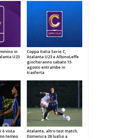
ammino in
Coppa Italia Serie C,
alanta U23
Atalanta U23 e AlbinoLeffe
giocheranno sabato 15
agosto entrambe in
trasferta
 è vista
Atalanta, altro test match.
imo tempo
Domenica 26 luglio a