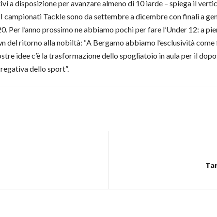
vi a disposizione per avanzare almeno di 10 iarde – spiega il vertic
 I campionati Tackle sono da settembre a dicembre con finali a genn
0. Per l’anno prossimo ne abbiamo pochi per fare l’Under 12: a pie
wn del ritorno alla nobiltà: “A Bergamo abbiamo l’esclusività come 
tre idee c’è la trasformazione dello spogliatoio in aula per il dop
regativa dello sport”.
Tam