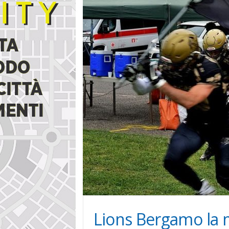
i
n
e
Lions Bergamo la 