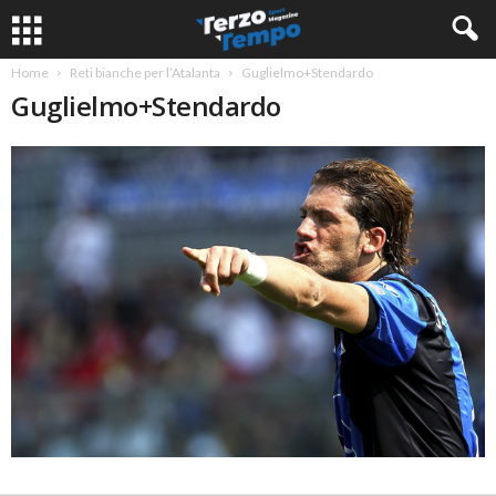
Home
Reti bianche per l’Atalanta
Guglielmo+Stendardo
Guglielmo+Stendardo