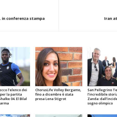
… in conferenza stampa
Iran a
ecco l’elenco dei
ChorusLife Volley Bergamo,
San Pellegrino T
per la partita
fino a dicembre è stata
l’incredibile stori
halke 04. El Bilal
presa Lena Stigrot
Zanda: dall’incid
Parma
sogno olimpico