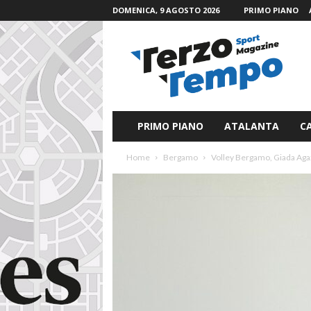
DOMENICA, 9 AGOSTO 2026
PRIMO PIANO
T
e
r
z
o
T
e
PRIMO PIANO
ATALANTA
C
m
p
Home
Bergamo
Volley Bergamo, Giada Agaz
o
S
p
o
r
t
M
a
g
a
z