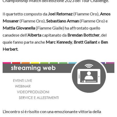
Championship Match dell’edizione 2023 del Tour Challenge.
Il quartetto composto da
Joel Retornaz
(Fiamme Oro),
Amos
Mosaner
(Fiamme Oro),
Sebastiano Arman
(Fiamme Oro) e
Mattia Giovanella
(Fiamme Gialle) ha affrontato quello
canadese dell’
Alberta
capitanato da
Brendan Bottcher
, del
quale fanno parte anche
Marc Kennedy
,
Brett Gallant
e
Ben
Herbert
.
L’incontro si è risolto con una emozionante vittoria della