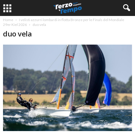
Home
I velisti azzurri lombardi in flotta Bronze per le Finals del Mondiale
29er Kiel 2026
duo vela
duo vela