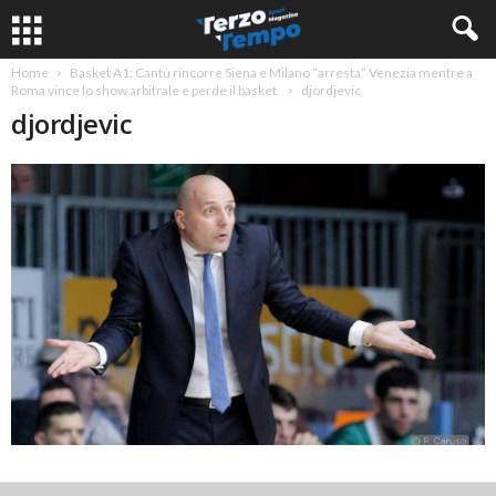
Home
Basket A1: Cantù rincorre Siena e Milano “arresta” Venezia mentre a
Roma vince lo show arbitrale e perde il basket.
djordjevic
djordjevic