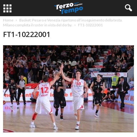
Home
Basket: Pesaro e Venezia ripartono all’inseguimento della testa.
Milano completa il roster in vista del derby.
FT1-10222001
FT1-10222001