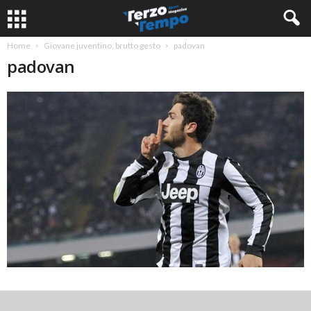
Home
Giovane juventino, brutto gesto
padovan
padovan