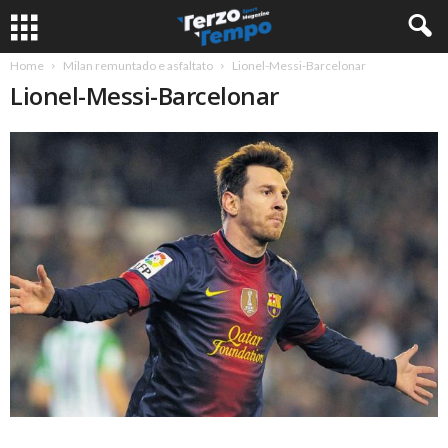
Home
Milan remuntado e asfaltato
Lionel-Messi-Barcelonar
Lionel-Messi-Barcelonar