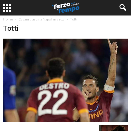
Home
Cavani trascina Napoli in vetta
Totti
Totti