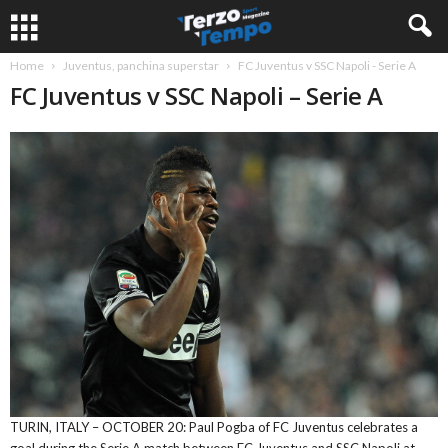
Home
Juventus, panchina superstar
FC Juventus v SSC Napoli - Serie A
FC Juventus v SSC Napoli – Serie A
TURIN, ITALY – OCTOBER 20: Paul Pogba of FC Juventus celebrates a