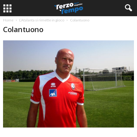
Home
L’Atalanta si rimette in gioco
Colantuono
Colantuono