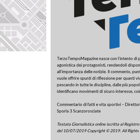
TerzoTempoMagazine nasce con l’intento di pro
agonistica dei protagonisti, rendendoli disponi
all’importanza delle notizie. Il commento, punt
vuole offrire spunti di riflessione per quanti v
pescando in tutte le discipline, dalle più popo
identificano movimenti di sicuro interesse, co
Commentario di fatti e vita sportivi – Direttor
Sporla 3 Scanzorosciate
Testata Giornalistica online iscritta al Regis
del 10/07/2019 Copyright © 2019. All Rights