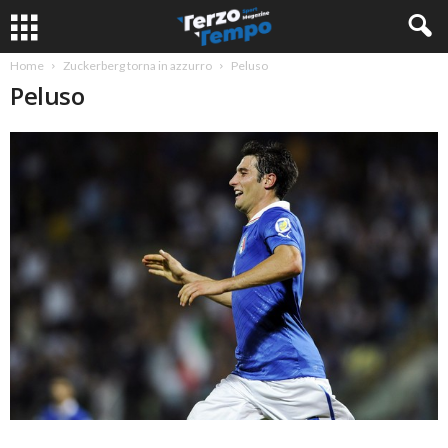
Home
Zuckerberg torna in azzurro
Peluso
Peluso