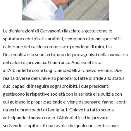
Le dichiarazioni di Gervasoni, rilasciate a getto come le
sputafuoco dei pirati caraibici, riempiono di panni sporchi il
calderone del calcioscommesse e prendono di mira, tra
l’incredulità e lo sconcerto, uno dei protagonisti della nuova era
del calcio di provincia. Gianfranco Andreoletti sta
all’Albinoleffe come Luigi Campedelli al Chievo Verona. Due
realtà diverse dell’universo pallonaro, fatte di sfide allo status
quo, capaci di inseguire sogni proibiti. I due presidenti
gestiscono le rispettive società con la serietà e la pulizia con
cui guidano le proprie aziende e, viene da pensare, fanno i conti
da seri e bravi padri di famiglia. Il Chievo ha fatto scuola
anticipando il nuovo corso, l’Albinoleffe ci ha provato
scrivendo i capitoli di una favola che qualcuno sembra aver