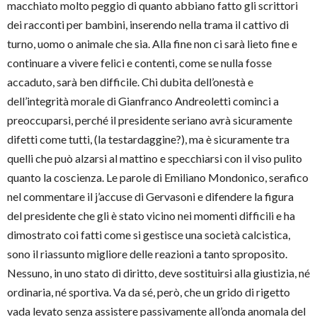
macchiato molto peggio di quanto abbiano fatto gli scrittori
dei racconti per bambini, inserendo nella trama il cattivo di
turno, uomo o animale che sia. Alla fine non ci sarà lieto fine e
continuare a vivere felici e contenti, come se nulla fosse
accaduto, sarà ben difficile. Chi dubita dell’onestà e
dell’integrità morale di Gianfranco Andreoletti cominci a
preoccuparsi, perché il presidente seriano avrà sicuramente
difetti come tutti, (la testardaggine?), ma è sicuramente tra
quelli che può alzarsi al mattino e specchiarsi con il viso pulito
quanto la coscienza. Le parole di Emiliano Mondonico, serafico
nel commentare il j’accuse di Gervasoni e difendere la figura
del presidente che gli è stato vicino nei momenti difficili e ha
dimostrato coi fatti come si gestisce una società calcistica,
sono il riassunto migliore delle reazioni a tanto sproposito.
Nessuno, in uno stato di diritto, deve sostituirsi alla giustizia, né
ordinaria, né sportiva. Va da sé, però, che un grido di rigetto
vada levato senza assistere passivamente all’onda anomala del