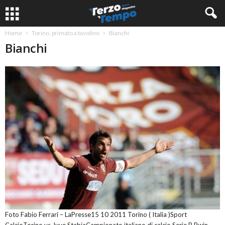
Home
Torino, primato a tavolino
Bianchi
Bianchi
Foto Fabio Ferrari – LaPresse15 10 2011 Torino ( Italia )Sport