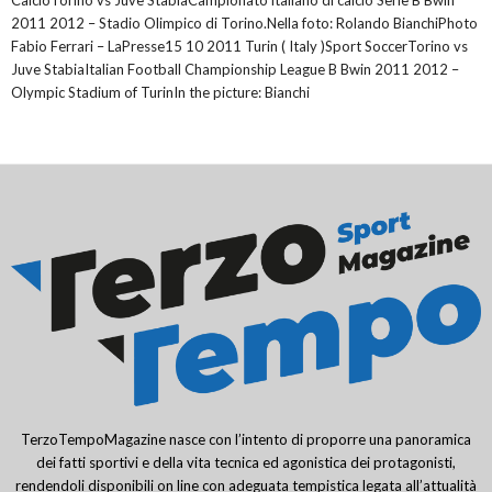
CalcioTorino vs Juve StabiaCampionato italiano di calcio Serie B Bwin
2011 2012 – Stadio Olimpico di Torino.Nella foto: Rolando BianchiPhoto
Fabio Ferrari – LaPresse15 10 2011 Turin ( Italy )Sport SoccerTorino vs
Juve StabiaItalian Football Championship League B Bwin 2011 2012 –
Olympic Stadium of TurinIn the picture: Bianchi
TerzoTempoMagazine nasce con l’intento di proporre una panoramica
dei fatti sportivi e della vita tecnica ed agonistica dei protagonisti,
rendendoli disponibili on line con adeguata tempistica legata all’attualità