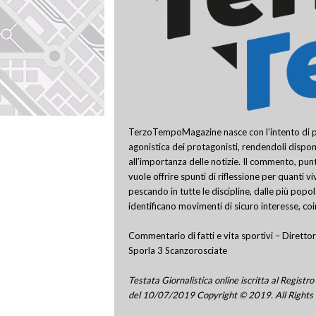
TerzoTempoMagazine nasce con l’intento di pro
agonistica dei protagonisti, rendendoli disponi
all’importanza delle notizie. Il commento, punt
vuole offrire spunti di riflessione per quanti v
pescando in tutte le discipline, dalle più popo
identificano movimenti di sicuro interesse, co
Commentario di fatti e vita sportivi – Direttor
Sporla 3 Scanzorosciate
Testata Giornalistica online iscritta al Regis
del 10/07/2019 Copyright © 2019. All Rights