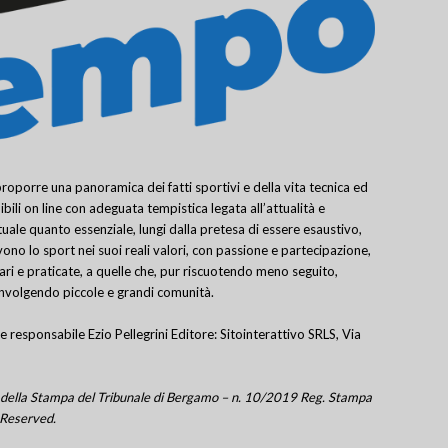
porre una panoramica dei fatti sportivi e della vita tecnica ed
bili on line con adeguata tempistica legata all’attualità e
uale quanto essenziale, lungi dalla pretesa di essere esaustivo,
ivono lo sport nei suoi reali valori, con passione e partecipazione,
lari e praticate, a quelle che, pur riscuotendo meno seguito,
involgendo piccole e grandi comunità.
e responsabile Ezio Pellegrini Editore: Sitointerattivo SRLS, Via
tro della Stampa del Tribunale di Bergamo – n. 10/2019 Reg. Stampa
 Reserved.