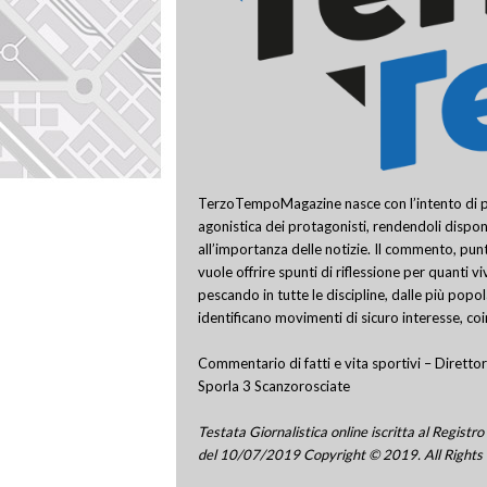
TerzoTempoMagazine nasce con l’intento di pro
agonistica dei protagonisti, rendendoli disponi
all’importanza delle notizie. Il commento, punt
vuole offrire spunti di riflessione per quanti v
pescando in tutte le discipline, dalle più popo
identificano movimenti di sicuro interesse, co
Commentario di fatti e vita sportivi – Direttor
Sporla 3 Scanzorosciate
Testata Giornalistica online iscritta al Regis
del 10/07/2019 Copyright © 2019. All Rights