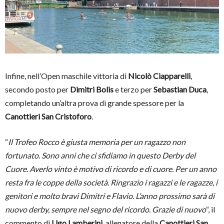
Infine, nell’Open maschile vittoria di
Nicolò Ciapparelli
,
secondo posto per
Dimitri Bolis
e terzo per
Sebastian Duca
,
completando un’altra prova di grande spessore per la
Canottieri San Cristoforo
.
“
Il Trofeo Rocco è giusta memoria per un ragazzo non
fortunato. Sono anni che ci sfidiamo in questo Derby del
Cuore. Averlo vinto è motivo di ricordo e di cuore. Per un anno
resta fra le coppe della società. Ringrazio i ragazzi e le ragazze, i
genitori e molto bravi Dimitri e Flavio. L’anno prossimo sarà di
nuovo derby, sempre nel segno del ricordo. Grazie di nuovo
“, il
commento di
Ugo Lamberini
, allenatore della
Canottieri San