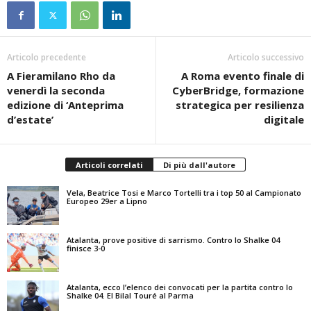
Articolo precedente
Articolo successivo
A Fieramilano Rho da
A Roma evento finale di
venerdì la seconda
CyberBridge, formazione
edizione di ‘Anteprima
strategica per resilienza
d’estate’
digitale
Articoli correlati
Di più dall'autore
Vela, Beatrice Tosi e Marco Tortelli tra i top 50 al Campionato
Europeo 29er a Lipno
Atalanta, prove positive di sarrismo. Contro lo Shalke 04
finisce 3-0
Atalanta, ecco l’elenco dei convocati per la partita contro lo
Shalke 04. El Bilal Touré al Parma