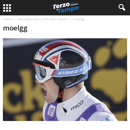
Home
Moellg podio n.200 nello slalom
moelgg
moelgg