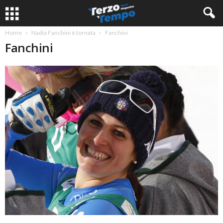
Home
Nadia Fanchini è tornata
Fanchini
Fanchini