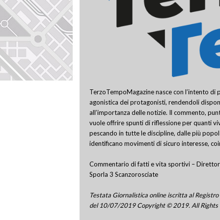
TerzoTempoMagazine nasce con l’intento di pro
agonistica dei protagonisti, rendendoli disponi
all’importanza delle notizie. Il commento, punt
vuole offrire spunti di riflessione per quanti v
pescando in tutte le discipline, dalle più popo
identificano movimenti di sicuro interesse, co
Commentario di fatti e vita sportivi – Direttor
Sporla 3 Scanzorosciate
Testata Giornalistica online iscritta al Regis
del 10/07/2019 Copyright © 2019. All Rights