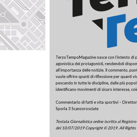
TerzoTempoMagazine nasce con l’intento di pro
agonistica dei protagonisti, rendendoli disponi
all’importanza delle notizie. Il commento, punt
vuole offrire spunti di riflessione per quanti v
pescando in tutte le discipline, dalle più popo
identificano movimenti di sicuro interesse, co
Commentario di fatti e vita sportivi – Direttor
Sporla 3 Scanzorosciate
Testata Giornalistica online iscritta al Regis
del 10/07/2019 Copyright © 2019. All Rights