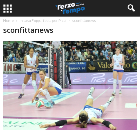
Home
In casa Foppa, festa per Picci
sconfittanews
sconfittanews