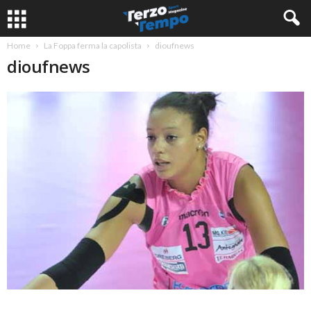
Home
La Foppa ferma la capolista
dioufnews
dioufnews