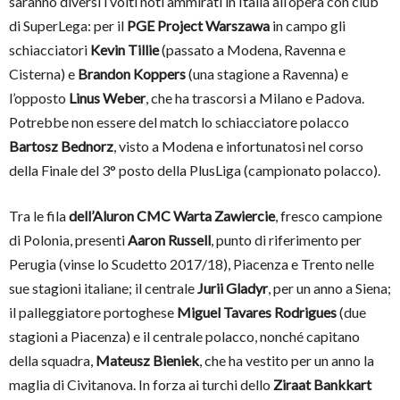
saranno diversi i volti noti ammirati in Italia all’opera con club
di SuperLega: per il
PGE Project Warszawa
in campo gli
schiacciatori
Kevin Tillie
(passato a Modena, Ravenna e
Cisterna) e
Brandon Koppers
(una stagione a Ravenna) e
l’opposto
Linus Weber
, che ha trascorsi a Milano e Padova.
Potrebbe non essere del match lo schiacciatore polacco
Bartosz Bednorz
, visto a Modena e infortunatosi nel corso
della Finale del 3° posto della PlusLiga (campionato polacco).
Tra le fila
dell’Aluron CMC Warta Zawiercie
, fresco campione
di Polonia, presenti
Aaron Russell
, punto di riferimento per
Perugia (vinse lo Scudetto 2017/18), Piacenza e Trento nelle
sue stagioni italiane; il centrale
Jurii Gladyr
, per un anno a Siena;
il palleggiatore portoghese
Miguel Tavares Rodrigues
(due
stagioni a Piacenza) e il centrale polacco, nonché capitano
della squadra,
Mateusz Bieniek
, che ha vestito per un anno la
maglia di Civitanova. In forza ai turchi dello
Ziraat Bankkart