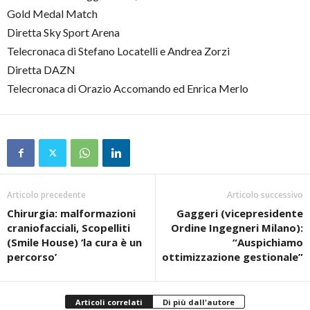
Gold Medal Match
Diretta Sky Sport Arena
Telecronaca di Stefano Locatelli e Andrea Zorzi
Diretta DAZN
Telecronaca di Orazio Accomando ed Enrica Merlo
Articolo precedente
Articolo successivo
Chirurgia: malformazioni
Gaggeri (vicepresidente
craniofacciali, Scopelliti
Ordine Ingegneri Milano):
(Smile House) ‘la cura è un
“Auspichiamo
percorso’
ottimizzazione gestionale”
Articoli correlati
Di più dall'autore