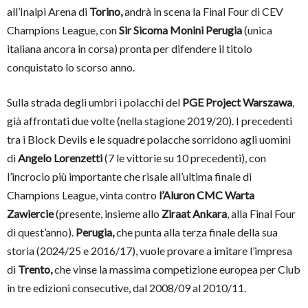
all’Inalpi Arena di
Torino,
andrà in scena la Final Four di CEV
Champions League, con
Sir Sicoma Monini Perugia
(unica
italiana ancora in corsa) pronta per difendere il titolo
conquistato lo scorso anno.
Sulla strada degli umbri i polacchi del
PGE Project Warszawa
,
già affrontati due volte (nella stagione 2019/20). I precedenti
tra i Block Devils e le squadre polacche sorridono agli uomini
di
Angelo Lorenzetti
(7 le vittorie su 10 precedenti), con
l’incrocio più importante che risale all’ultima finale di
Champions League, vinta contro
l’Aluron CMC Warta
Zawiercie
(presente, insieme allo
Ziraat Ankara
, alla Final Four
di quest’anno).
Perugia,
che punta alla terza finale della sua
storia (2024/25 e 2016/17), vuole provare a imitare l’impresa
di
Trento,
che vinse la massima competizione europea per Club
in tre edizioni consecutive, dal 2008/09 al 2010/11.