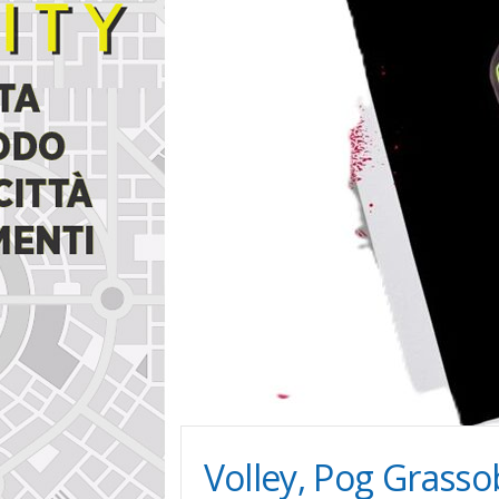
i
n
e
Volley, Pog Grasso