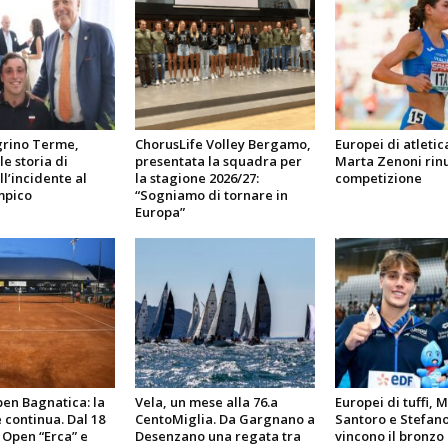
grino Terme,
ChorusLife Volley Bergamo,
Europei di atletic
le storia di
presentata la squadra per
Marta Zenoni rinu
l’incidente al
la stagione 2026/27:
competizione
mpico
“Sogniamo di tornare in
Europa”
en Bagnatica: la
Vela, un mese alla 76.a
Europei di tuffi, 
 continua. Dal 18
CentoMiglia. Da Gargnano a
Santoro e Stefano
 Open “Erca” e
Desenzano una regata tra
vincono il bronzo 