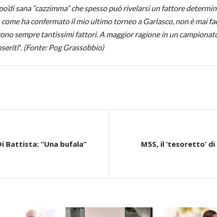
po’di sana “cazzimma” che spesso può rivelarsi un fattore determin
, come ha confermato il mio ultimo torneo a Garlasco, non è mai faci
o sempre tantissimi fattori. A maggior ragione in un campionato l
seriti
“.
(Fonte: Pog Grassobbio)
i Battista: “Una bufala”
M5S, il ‘tesoretto’ d