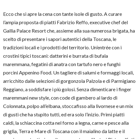
Ecco che si apre la cena con tante isole di gusto. A curare
l’ampia proposta di piatti Fabrizio Reffo, executive chef del
Gallia Palace Resort che, assieme alla sua numerosa brigata, ha
scelto di presentare i sapori autentici della Toscana, le
tradizioni locali e i prodotti del territorio. Un’entrée con i
crostini tipici toscani: datterini e burrata di bufala
maremmana, fegatini di anatra con tartufo nero e funghi
porcini Appenino Food. Un tagliere di salumi e formaggi locali,
arricchito dalle selezioni di gorgonzola Palzola e di Parmigiano
Reggiano, a soddisfare i più golosi. Senza dimenticare i finger
maremmani new style, con code di gambero al lardo di
Colonnata, polpo all’elbana, stoccafisso alla livornese e un mix
di gusti che ha stupito tutti, ed era solo l’inizio. Primi piatti
caldi, la schiaccina cotta nel forno a legna, carne e pesce alla
griglia, Terra e Mare di Toscana con il maialino da latte e il