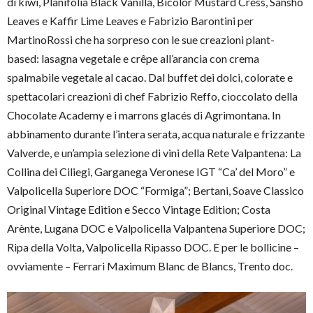
di kiwi, Planifolia Black Vanilla, Bicolor Mustard Cress, Sansho
Leaves e Kaffir Lime Leaves e Fabrizio Barontini per
MartinoRossi che ha sorpreso con le sue creazioni plant-
based: lasagna vegetale e crêpe all’arancia con crema
spalmabile vegetale al cacao. Dal buffet dei dolci, colorate e
spettacolari creazioni di chef Fabrizio Reffo, cioccolato della
Chocolate Academy e i marrons glacés di Agrimontana. In
abbinamento durante l’intera serata, acqua naturale e frizzante
Valverde, e un’ampia selezione di vini della Rete Valpantena: La
Collina dei Ciliegi, Garganega Veronese IGT “Ca’ del Moro” e
Valpolicella Superiore DOC “Formiga”; Bertani, Soave Classico
Original Vintage Edition e Secco Vintage Edition; Costa
Arènte, Lugana DOC e Valpolicella Valpantena Superiore DOC;
Ripa della Volta, Valpolicella Ripasso DOC. E per le bollicine –
ovviamente – Ferrari Maximum Blanc de Blancs, Trento doc.