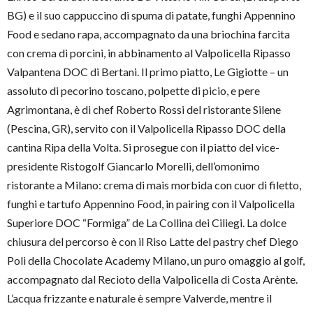
BG) e il suo cappuccino di spuma di patate, funghi Appennino
Food e sedano rapa, accompagnato da una briochina farcita
con crema di porcini, in abbinamento al Valpolicella Ripasso
Valpantena DOC di Bertani. Il primo piatto, Le Gigiotte – un
assoluto di pecorino toscano, polpette di picio, e pere
Agrimontana, è di chef Roberto Rossi del ristorante Silene
(Pescina, GR), servito con il Valpolicella Ripasso DOC della
cantina Ripa della Volta. Si prosegue con il piatto del vice-
presidente Ristogolf Giancarlo Morelli, dell’omonimo
ristorante a Milano: crema di mais morbida con cuor di filetto,
funghi e tartufo Appennino Food, in pairing con il Valpolicella
Superiore DOC “Formiga” de La Collina dei Ciliegi. La dolce
chiusura del percorso è con il Riso Latte del pastry chef Diego
Poli della Chocolate Academy Milano, un puro omaggio al golf,
accompagnato dal Recioto della Valpolicella di Costa Arènte.
L’acqua frizzante e naturale è sempre Valverde, mentre il