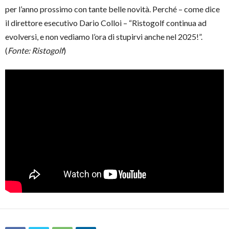
per l’anno prossimo con tante belle novità. Perché – come dice
il direttore esecutivo Dario Colloi – “Ristogolf continua ad
evolversi, e non vediamo l’ora di stupirvi anche nel 2025!”.
(
Fonte: Ristogolf
)