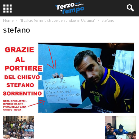
Home
“Il calcio fermi la strage dei randagi in Ucraina”
stefano
stefano