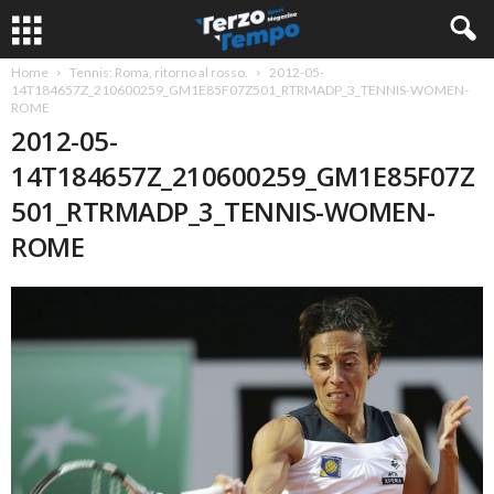
Home
Tennis: Roma, ritorno al rosso.
2012-05-
14T184657Z_210600259_GM1E85F07Z501_RTRMADP_3_TENNIS-WOMEN-
ROME
2012-05-
14T184657Z_210600259_GM1E85F07Z
501_RTRMADP_3_TENNIS-WOMEN-
ROME