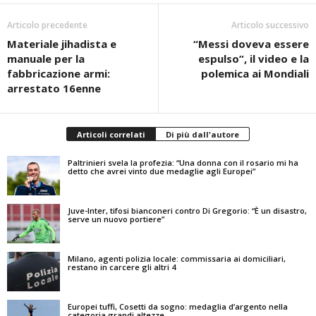
Articolo precedente
Articolo successivo
Materiale jihadista e
“Messi doveva essere
manuale per la
espulso”, il video e la
fabbricazione armi:
polemica ai Mondiali
arrestato 16enne
Articoli correlati
Di più dall'autore
Paltrinieri svela la profezia: “Una donna con il rosario mi ha
detto che avrei vinto due medaglie agli Europei”
Juve-Inter, tifosi bianconeri contro Di Gregorio: “È un disastro,
serve un nuovo portiere”
Milano, agenti polizia locale: commissaria ai domiciliari,
restano in carcere gli altri 4
Europei tuffi, Cosetti da sogno: medaglia d’argento nella
categoria grandi altezze