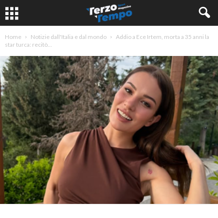
Home
Notizie dall'Italia e dal mondo
Addio a Ece Irtem, morta a 35 anni la
star turca: recitò...