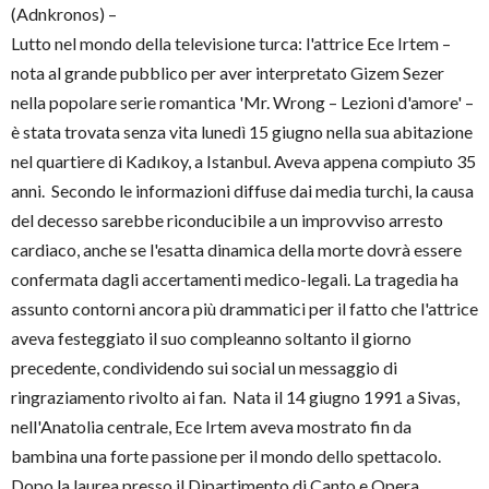
(Adnkronos) –
Lutto nel mondo della televisione turca: l'attrice Ece Irtem –
nota al grande pubblico per aver interpretato Gizem Sezer
nella popolare serie romantica 'Mr. Wrong – Lezioni d'amore' –
è stata trovata senza vita lunedì 15 giugno nella sua abitazione
nel quartiere di Kadıkoy, a Istanbul. Aveva appena compiuto 35
anni. Secondo le informazioni diffuse dai media turchi, la causa
del decesso sarebbe riconducibile a un improvviso arresto
cardiaco, anche se l'esatta dinamica della morte dovrà essere
confermata dagli accertamenti medico-legali. La tragedia ha
assunto contorni ancora più drammatici per il fatto che l'attrice
aveva festeggiato il suo compleanno soltanto il giorno
precedente, condividendo sui social un messaggio di
ringraziamento rivolto ai fan. Nata il 14 giugno 1991 a Sivas,
nell'Anatolia centrale, Ece Irtem aveva mostrato fin da
bambina una forte passione per il mondo dello spettacolo.
Dopo la laurea presso il Dipartimento di Canto e Opera