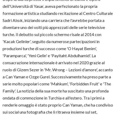
dell'Università di Yasar, aveva perfezionato la propria
formazione artistica studiando recitazione al Centro Culturale
Sadri Alısık, iniziando una carriera che l'avrebbe portata a
diventare uno dei volti più apprezzati delle serie televisive
turche. Il debutto sul piccolo schermo risale al 2014 con
'Kacak Gelinler', seguito da numerose partecipazioni in
produzioni turche di successo come 'O Hayat Benim',
'Paramparca', 'Yeni Gelin' e 'Payitaht Abdulhamid'. La
consacrazione internazionale è arrivato nel 2020 grazie al
ruolo di Gizem Sezer in 'Mr. Wrong – Lezioni d'amore', accanto
a Can Yaman e Ozge Gurel. Successivamente ha preso parte a
serie molto popolari come 'Mahkum', 'Forbidden Fruit' e 'The
Family'. La notizia della sua morte ha suscitato una profonda
ondata di commozione in Turchia e all'estero. Tra i primi a
renderle omaggio è stato proprio Can Yaman, che ha condiviso
sui social una fotografia che li ritraeva insieme sul set,