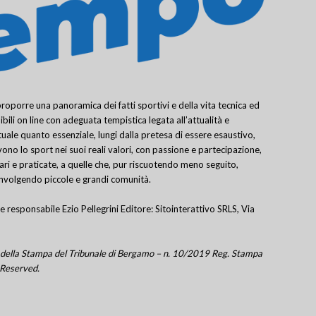
porre una panoramica dei fatti sportivi e della vita tecnica ed
bili on line con adeguata tempistica legata all’attualità e
uale quanto essenziale, lungi dalla pretesa di essere esaustivo,
ivono lo sport nei suoi reali valori, con passione e partecipazione,
lari e praticate, a quelle che, pur riscuotendo meno seguito,
involgendo piccole e grandi comunità.
e responsabile Ezio Pellegrini Editore: Sitointerattivo SRLS, Via
tro della Stampa del Tribunale di Bergamo – n. 10/2019 Reg. Stampa
 Reserved.