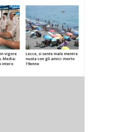
in vigore
Lecce, si sente male mentre
a. Media:
nuota con gli amici: morto
u intero
19enne