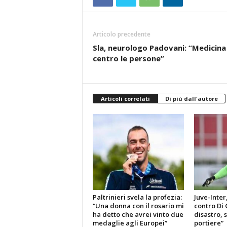
Articolo precedente
Sla, neurologo Padovani: “Medicina
centro le persone”
Articoli correlati
Di più dall'autore
Paltrinieri svela la profezia:
Juve-Inter
“Una donna con il rosario mi
contro Di 
ha detto che avrei vinto due
disastro, 
medaglie agli Europei”
portiere”