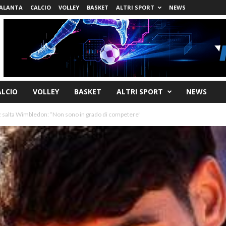
ALANTA
CALCIO
VOLLEY
BASKET
ALTRI SPORT
NEWS
ALCIO
VOLLEY
BASKET
ALTRI SPORT
NEWS
z salta Wimbledon: “Non sono in grado di competere”