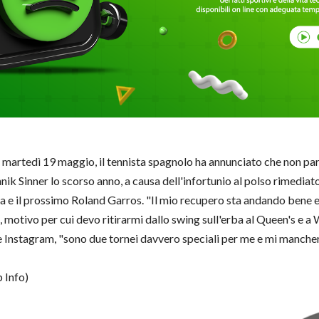
martedì 19 maggio, il tennista spagnolo ha annunciato che non part
nik Sinner lo scorso anno, a causa dell'infortunio al polso rimediat
alia e il prossimo Roland Garros. "Il mio recupero sta andando ben
otivo per cui devo ritirarmi dallo swing sull'erba al Queen's e a 
ale Instagram, "sono due tornei davvero speciali per me e mi manc
Info)