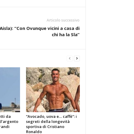
Articolo successivo
Aisla): “Con Ovunque vicini a casa di
chi ha la Sla”
tti da
“Avocado, uova e… caffè”: i
d’argento
segreti della longevità
randi
sportiva di Cristiano
Ronaldo