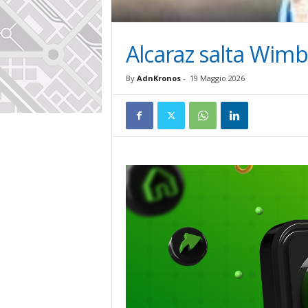
Alcaraz salta Wim
By
AdnKronos
-
19 Maggio 2026