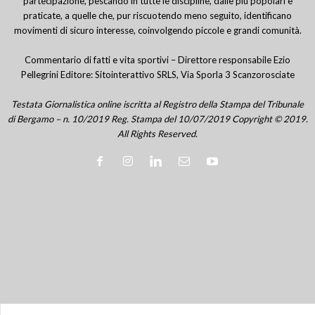
partecipazione, pescando in tutte le discipline, dalle più popolari e
praticate, a quelle che, pur riscuotendo meno seguito, identificano
movimenti di sicuro interesse, coinvolgendo piccole e grandi comunità.
Commentario di fatti e vita sportivi – Direttore responsabile Ezio
Pellegrini Editore: Sitointerattivo SRLS, Via Sporla 3 Scanzorosciate
Testata Giornalistica online iscritta al Registro della Stampa del Tribunale
di Bergamo – n. 10/2019 Reg. Stampa del 10/07/2019 Copyright © 2019.
All Rights Reserved.