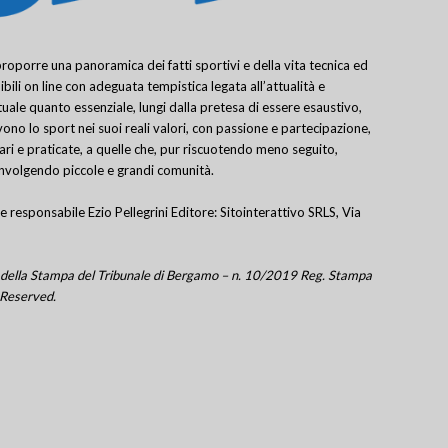
porre una panoramica dei fatti sportivi e della vita tecnica ed
bili on line con adeguata tempistica legata all’attualità e
uale quanto essenziale, lungi dalla pretesa di essere esaustivo,
ivono lo sport nei suoi reali valori, con passione e partecipazione,
lari e praticate, a quelle che, pur riscuotendo meno seguito,
involgendo piccole e grandi comunità.
e responsabile Ezio Pellegrini Editore: Sitointerattivo SRLS, Via
tro della Stampa del Tribunale di Bergamo – n. 10/2019 Reg. Stampa
 Reserved.