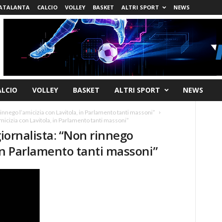
ATALANTA
CALCIO
VOLLEY
BASKET
ALTRI SPORT
NEWS
ALCIO
VOLLEY
BASKET
ALTRI SPORT
NEWS
 rinnego l’amicizia con Lavitola, in Parlamento tanti massoni”
amicizia con Lavitola, in Parlamento tanti massoni”
giornalista: “Non rinnego
 in Parlamento tanti massoni”