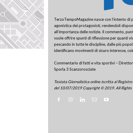
TerzoTempoMagazine nasce con l’intento di pro
agonistica dei protagonisti, rendendoli disponi
all’importanza delle notizie. Il commento, punt
vuole offrire spunti di riflessione per quanti v
pescando in tutte le discipline, dalle più popo
identificano movimenti di sicuro interesse, co
Commentario di fatti e vita sportivi – Direttor
Sporla 3 Scanzorosciate
Testata Giornalistica online iscritta al Regis
del 10/07/2019 Copyright © 2019. All Rights