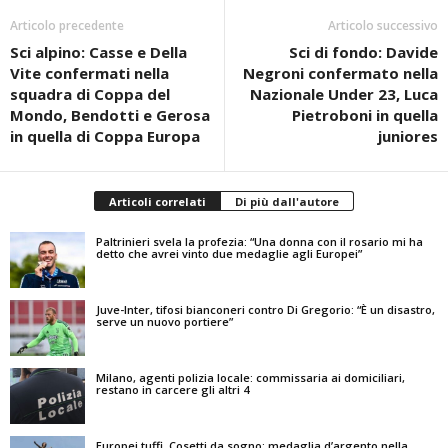
Articolo precedente
Articolo successivo
Sci alpino: Casse e Della
Sci di fondo: Davide
Vite confermati nella
Negroni confermato nella
squadra di Coppa del
Nazionale Under 23, Luca
Mondo, Bendotti e Gerosa
Pietroboni in quella
in quella di Coppa Europa
juniores
Articoli correlati
Di più dall'autore
Paltrinieri svela la profezia: “Una donna con il rosario mi ha
detto che avrei vinto due medaglie agli Europei”
Juve-Inter, tifosi bianconeri contro Di Gregorio: “È un disastro,
serve un nuovo portiere”
Milano, agenti polizia locale: commissaria ai domiciliari,
restano in carcere gli altri 4
Europei tuffi, Cosetti da sogno: medaglia d’argento nella