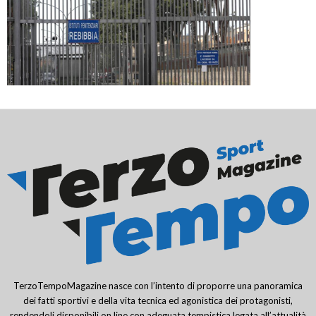
TerzoTempoMagazine nasce con l’intento di proporre una panoramica
dei fatti sportivi e della vita tecnica ed agonistica dei protagonisti,
rendendoli disponibili on line con adeguata tempistica legata all’attualità