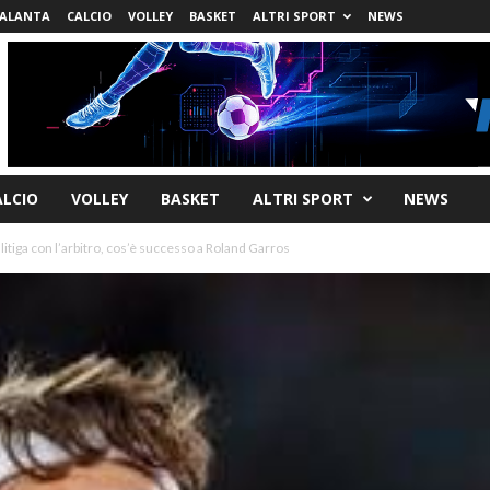
ALANTA
CALCIO
VOLLEY
BASKET
ALTRI SPORT
NEWS
ALCIO
VOLLEY
BASKET
ALTRI SPORT
NEWS
 litiga con l’arbitro, cos’è successo a Roland Garros