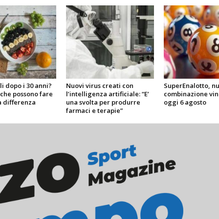
li dopo i 30 anni?
Nuovi virus creati con
SuperEnalotto, n
i che possono fare
l’intelligenza artificiale: “E’
combinazione vin
a differenza
una svolta per produrre
oggi 6 agosto
farmaci e terapie”