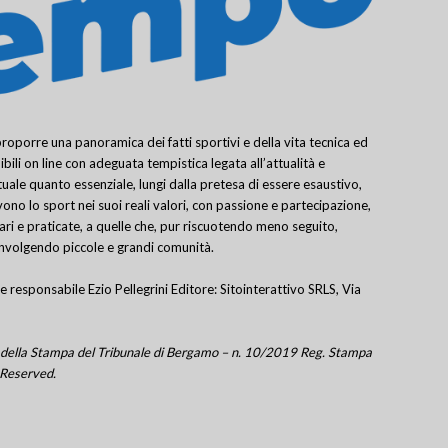
porre una panoramica dei fatti sportivi e della vita tecnica ed
bili on line con adeguata tempistica legata all’attualità e
uale quanto essenziale, lungi dalla pretesa di essere esaustivo,
ivono lo sport nei suoi reali valori, con passione e partecipazione,
lari e praticate, a quelle che, pur riscuotendo meno seguito,
involgendo piccole e grandi comunità.
e responsabile Ezio Pellegrini Editore: Sitointerattivo SRLS, Via
tro della Stampa del Tribunale di Bergamo – n. 10/2019 Reg. Stampa
 Reserved.