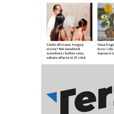
Caldo africano, tregua
Ossa fragi
vicina? Nel weekend
Ecco i cib
scendono i bollini rossi,
davvero l
sabato allerta in 21 città