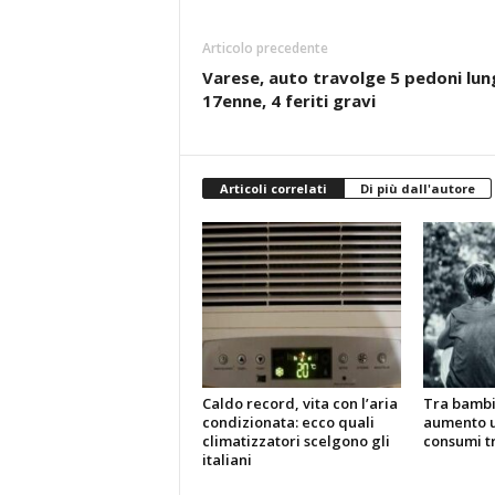
Articolo precedente
Varese, auto travolge 5 pedoni lun
17enne, 4 feriti gravi
Articoli correlati
Di più dall'autore
Caldo record, vita con l’aria
Tra bambin
condizionata: ecco quali
aumento u
climatizzatori scelgono gli
consumi tr
italiani