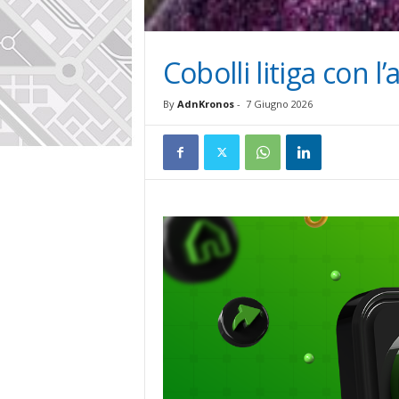
Cobolli litiga con 
By
AdnKronos
-
7 Giugno 2026