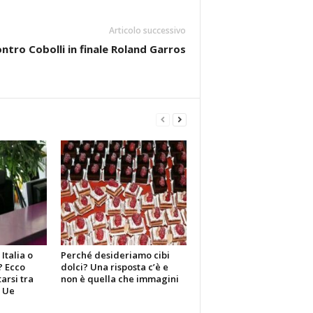
Articolo successivo
ntro Cobolli in finale Roland Garros
Italia o
Perché desideriamo cibi
? Ecco
dolci? Una risposta c’è e
arsi tra
non è quella che immagini
i Ue