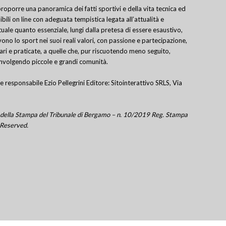
porre una panoramica dei fatti sportivi e della vita tecnica ed
bili on line con adeguata tempistica legata all’attualità e
uale quanto essenziale, lungi dalla pretesa di essere esaustivo,
ivono lo sport nei suoi reali valori, con passione e partecipazione,
lari e praticate, a quelle che, pur riscuotendo meno seguito,
involgendo piccole e grandi comunità.
e responsabile Ezio Pellegrini Editore: Sitointerattivo SRLS, Via
tro della Stampa del Tribunale di Bergamo – n. 10/2019 Reg. Stampa
 Reserved.