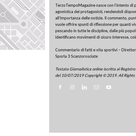
TerzoTempoMagazine nasce con l’intento di pro
agonistica dei protagonisti, rendendoli disponi
all’importanza delle notizie. Il commento, punt
vuole offrire spunti di riflessione per quanti v
pescando in tutte le discipline, dalle più popo
identificano movimenti di sicuro interesse, co
Commentario di fatti e vita sportivi – Direttor
Sporla 3 Scanzorosciate
Testata Giornalistica online iscritta al Regis
del 10/07/2019 Copyright © 2019. All Rights