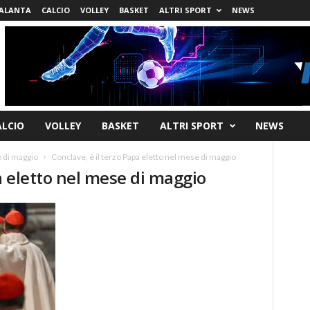
ALANTA
CALCIO
VOLLEY
BASKET
ALTRI SPORT
NEWS
ALCIO
VOLLEY
BASKET
ALTRI SPORT
NEWS
e di maggio
Conclave, è il terzo Papa eletto nel mese di maggio
a eletto nel mese di maggio