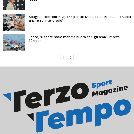
Spagna, controlli in vigore per arrivi da Italia. Media: “Possibili
anche su intero volo”
Lecce, si sente male mentre nuota con gli amici: morto
19enne