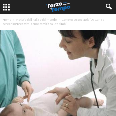
Home
Notizie dall'Italia e dal mondo
Congresso pediatri: “Da Car-T a
screening predittivi, come cambia salute bimbi”