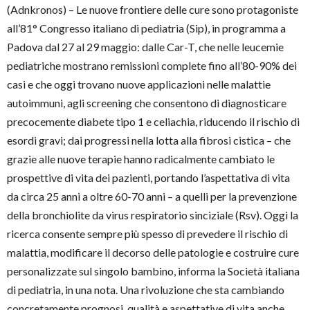
(Adnkronos) – Le nuove frontiere delle cure sono protagoniste
all’81° Congresso italiano di pediatria (Sip), in programma a
Padova dal 27 al 29 maggio: dalle Car-T, che nelle leucemie
pediatriche mostrano remissioni complete fino all’80-90% dei
casi e che oggi trovano nuove applicazioni nelle malattie
autoimmuni, agli screening che consentono di diagnosticare
precocemente diabete tipo 1 e celiachia, riducendo il rischio di
esordi gravi; dai progressi nella lotta alla fibrosi cistica – che
grazie alle nuove terapie hanno radicalmente cambiato le
prospettive di vita dei pazienti, portando l’aspettativa di vita
da circa 25 anni a oltre 60-70 anni – a quelli per la prevenzione
della bronchiolite da virus respiratorio sinciziale (Rsv). Oggi la
ricerca consente sempre più spesso di prevedere il rischio di
malattia, modificare il decorso delle patologie e costruire cure
personalizzate sul singolo bambino, informa la Società italiana
di pediatria, in una nota. Una rivoluzione che sta cambiando
concretamente prognosi, qualità e aspettative di vita anche