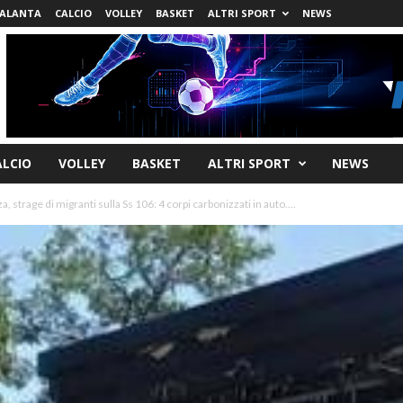
ALANTA
CALCIO
VOLLEY
BASKET
ALTRI SPORT
NEWS
ALCIO
VOLLEY
BASKET
ALTRI SPORT
NEWS
, strage di migranti sulla Ss 106: 4 corpi carbonizzati in auto....