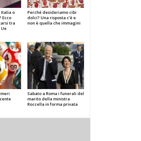
Italia o
Perché desideriamo cibi
? Ecco
dolci? Una risposta c’è e
arsi tra
non è quella che immagini
i Ue
umeri
Sabato a Roma i funerali del
cente
marito della ministra
Roccella in forma privata