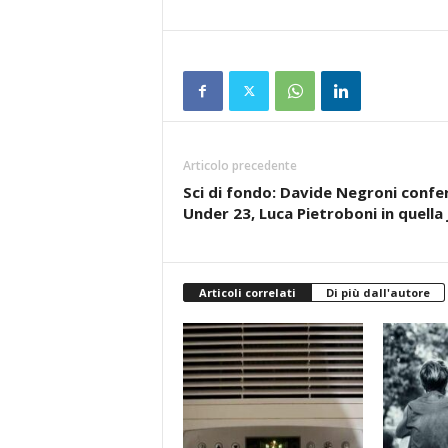
Articolo precedente
Sci di fondo: Davide Negroni confe
Under 23, Luca Pietroboni in quella 
Articoli correlati
Di più dall'autore