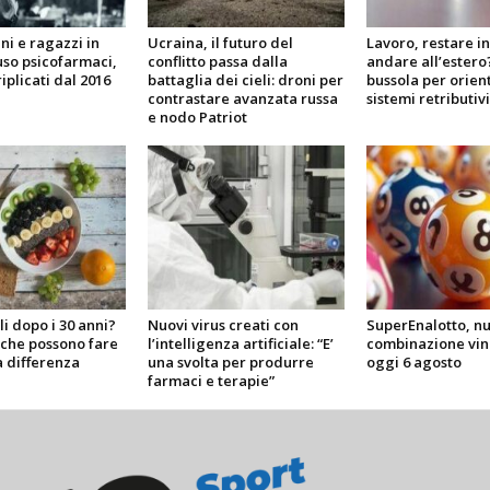
i e ragazzi in
Ucraina, il futuro del
Lavoro, restare in 
so psicofarmaci,
conflitto passa dalla
andare all’estero
iplicati dal 2016
battaglia dei cieli: droni per
bussola per orient
contrastare avanzata russa
sistemi retributiv
e nodo Patriot
li dopo i 30 anni?
Nuovi virus creati con
SuperEnalotto, n
i che possono fare
l’intelligenza artificiale: “E’
combinazione vin
a differenza
una svolta per produrre
oggi 6 agosto
farmaci e terapie”