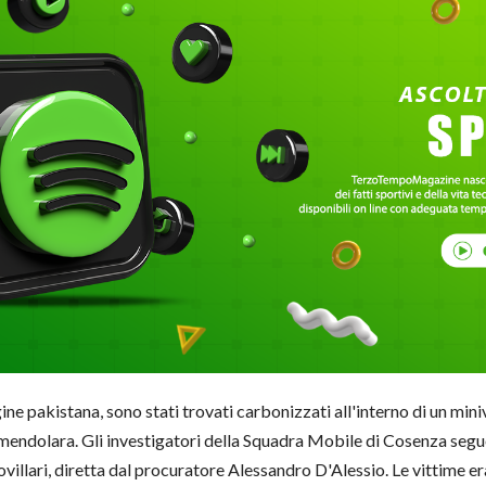
ne pakistana, sono stati trovati carbonizzati all'interno di un miniv
mendolara. Gli investigatori della Squadra Mobile di Cosenza seguon
illari, diretta dal procuratore Alessandro D'Alessio. Le vittime er