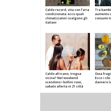
Caldo record, vita con l’aria
Tra bambin
condizionata: ecco quali
aumento u
climatizzatori scelgono gli
consumi tr
italiani
Caldo africano, tregua
Ossa fragi
vicina? Nel weekend
Ecco i cib
scendono i bollini rossi,
davvero l
sabato allerta in 21 città