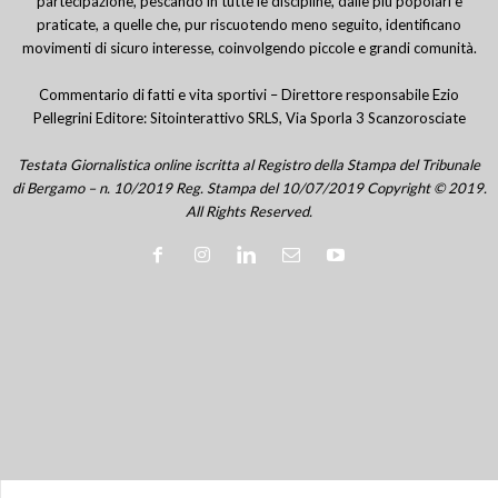
partecipazione, pescando in tutte le discipline, dalle più popolari e
praticate, a quelle che, pur riscuotendo meno seguito, identificano
movimenti di sicuro interesse, coinvolgendo piccole e grandi comunità.
Commentario di fatti e vita sportivi – Direttore responsabile Ezio
Pellegrini Editore: Sitointerattivo SRLS, Via Sporla 3 Scanzorosciate
Testata Giornalistica online iscritta al Registro della Stampa del Tribunale
di Bergamo – n. 10/2019 Reg. Stampa del 10/07/2019 Copyright © 2019.
All Rights Reserved.